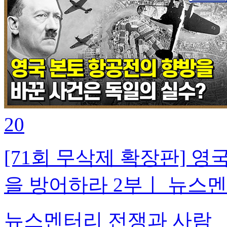
20
[71회 무삭제 확장판] 영
을 방어하라 2부ㅣ 뉴스
뉴스멘터리 전쟁과 사람