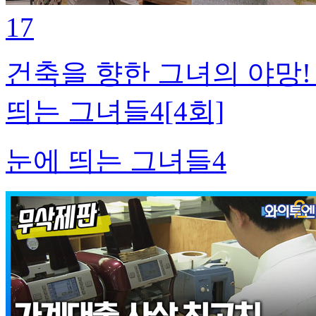
17
건축을 향한 그녀의 야망!
띄는 그녀들4[4회]
눈에 띄는 그녀들4