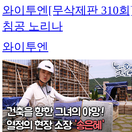
와이투엔[무삭제판 310회
침공 노리나
와이투엔