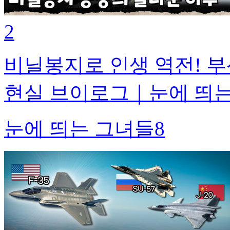
2
비닐봉지로 인생 역전! 부
현실 브이로그｜눈에 띄는 그
눈에 띄는 그녀들8