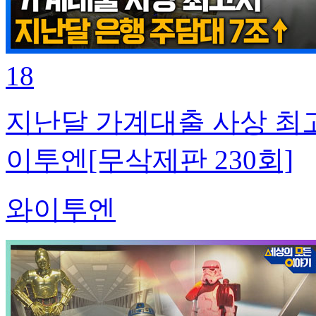
18
지난달 가계대출 사상 최고
이투엔[무삭제판 230회]
와이투엔