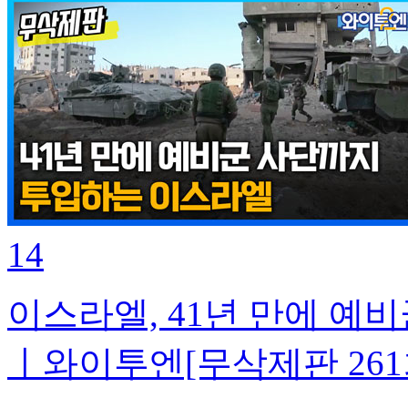
14
이스라엘, 41년 만에 예비
ㅣ와이투엔[무삭제판 261