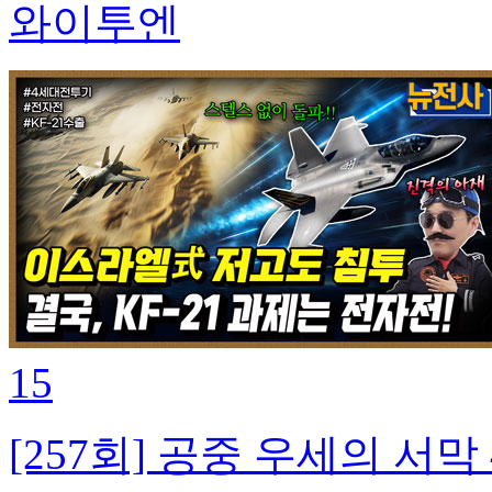
와이투엔
15
[257회] 공중 우세의 서