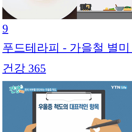
9
푸드테라피 - 가을철 별미
건강 365