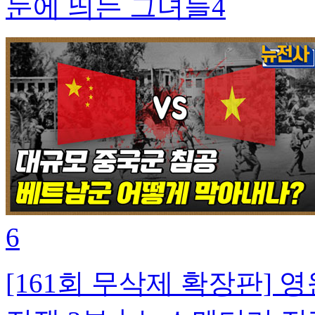
눈에 띄는 그녀들4
6
[161회 무삭제 확장판] 