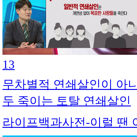
13
무차별적 연쇄살인이 아니
두 죽이는 토탈 연쇄살인
라이프백과사전-이럴 땐 