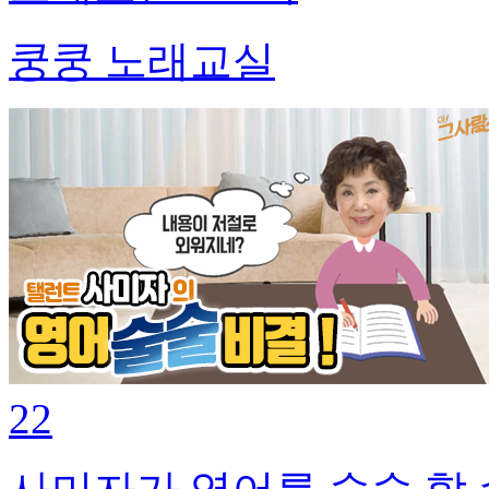
쿵쿵 노래교실
22