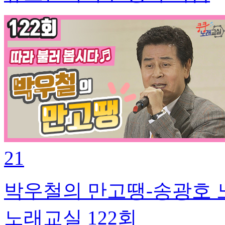
21
박우철의 만고땡-송광호
노래교실 122회