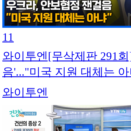
11
와이투엔[무삭제판 291회
음'..."미국 지원 대체는 아
와이투엔