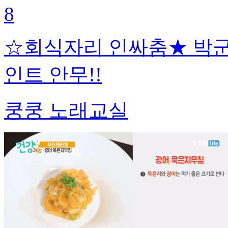
8
☆회식자리 인싸춤★ 박군
인트 안무!!
쿵쿵 노래교실