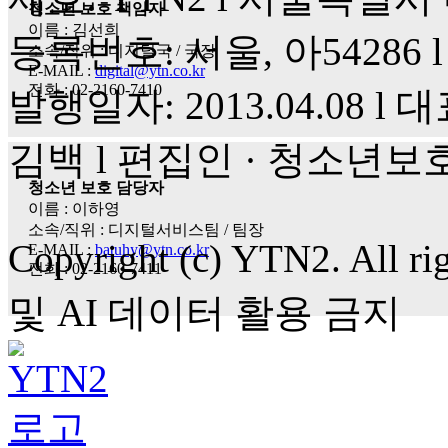
청소년 보호 책임자
이름 : 김선희
등록번호: 서울, 아54286 l 
소속/직위 : 디지털국 / 국장
E-MAIL :
digital@ytn.co.kr
전화 : 02-2160-7410
발행일자: 2013.04.08 l 대
김백 l 편집인 · 청소년보
청소년 보호 담당자
이름 : 이하영
소속/직위 : 디지털서비스팀 / 팀장
Copyright (c) YTN2. All
E-MAIL :
batuhy@ytn.co.kr
전화 : 02-2160-7411
및 AI 데이터 활용 금지