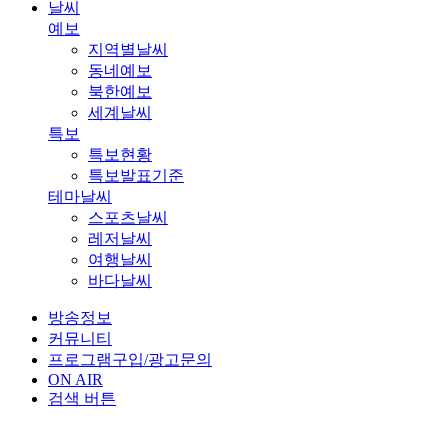
날씨
예보
지역별날씨
동네예보
북한예보
세계날씨
특보
특보현황
특보발표기준
테마날씨
스포츠날씨
레저날씨
여행날씨
바다날씨
방송정보
커뮤니티
프로그램구입/광고문의
ON AIR
검색 버튼