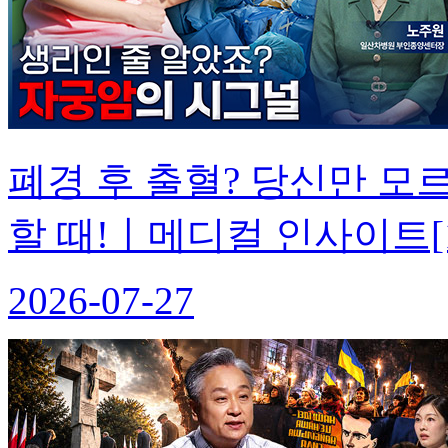
폐경 후 출혈? 당신만 모
할 때!ㅣ메디컬 인사이트[1
2026-07-27