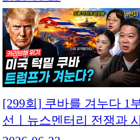
[299회] 쿠바를 겨누다 1
선ㅣ뉴스멘터리 전쟁과 