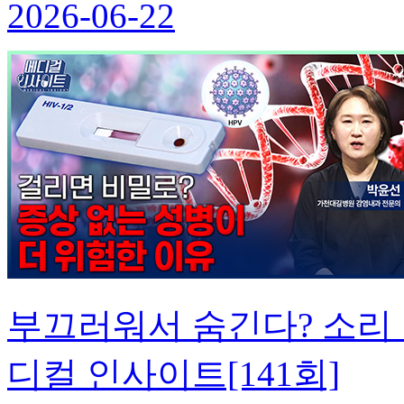
2026-06-22
부끄러워서 숨긴다? 소리
디컬 인사이트[141회]