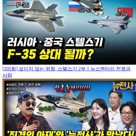
[205회] 보이지 않는 위협, 스텔스기 2부ㅣ뉴스멘터리 전쟁과
사람