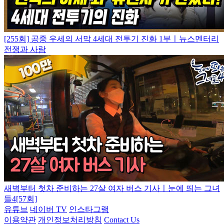
[255회] 공중 우세의 서막 4세대 전투기 진화 1부ㅣ뉴스멘터리
전쟁과 사람
새벽부터 첫차 준비하는 27살 여자 버스 기사ㅣ눈에 띄는 그녀
들4[57회]
유튜브
네이버 TV
인스타그램
이용약관
개인정보처리방침
Contact Us