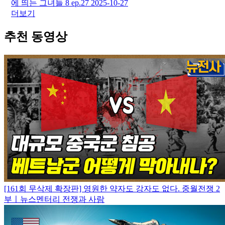
에 띄는 그녀들 8 ep.27
2025-10-27
더보기
추천 동영상
[161회 무삭제 확장판] 영원한 약자도 강자도 없다. 중월전쟁 2
부ㅣ뉴스멘터리 전쟁과 사람