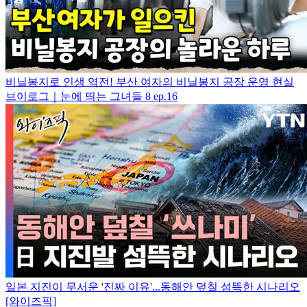
비닐봉지로 인생 역전! 부산 여자의 비닐봉지 공장 운영 현실
브이로그｜눈에 띄는 그녀들 8 ep.16
일본 지진이 무서운 '진짜 이유'...동해안 덮칠 섬뜩한 시나리오
[와이즈픽]