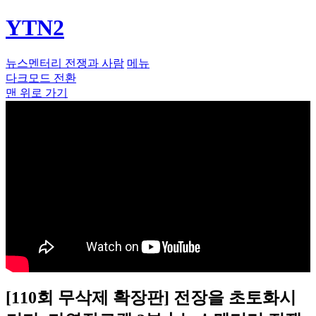
YTN2
뉴스멘터리 전쟁과 사람
메뉴
다크모드 전환
맨 위로 가기
[110회 무삭제 확장판] 전장을 초토화시