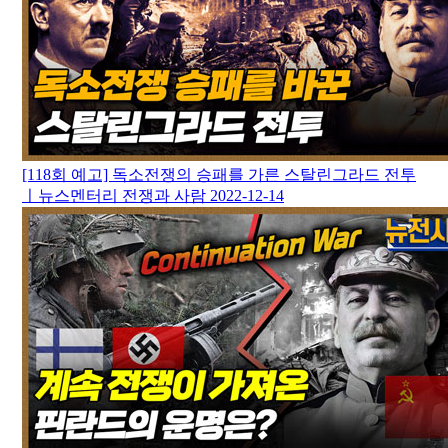
[118회 예고] 독소전쟁의 승패를 가른 스탈린그라드 전투
ㅣ뉴스멘터리 전쟁과 사람
2022-12-14