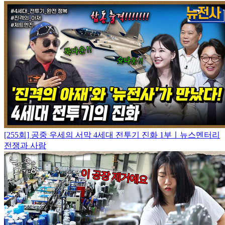
[255회] 공중 우세의 서막 4세대 전투기 진화 1부ㅣ뉴스멘터리
전쟁과 사람