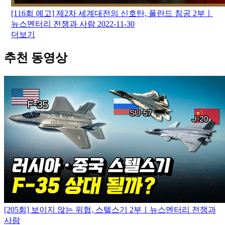
[116회 예고] 제2차 세계대전의 신호탄, 폴란드 침공 2부ㅣ
뉴스멘터리 전쟁과 사람
2022-11-30
더보기
추천 동영상
[205회] 보이지 않는 위협, 스텔스기 2부ㅣ뉴스멘터리 전쟁과
사람