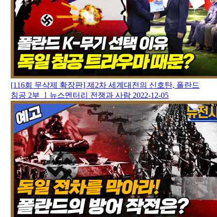
[116회 무삭제 확장판] 제2차 세계대전의 신호탄, 폴란드
침공 2부 ㅣ뉴스멘터리 전쟁과 사람
2022-12-05