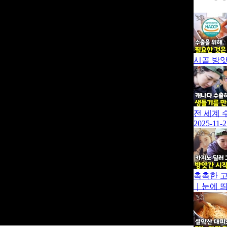
시골 방앗
전 세계 
2025-11-2
촉촉한 고
｜눈에 띄는