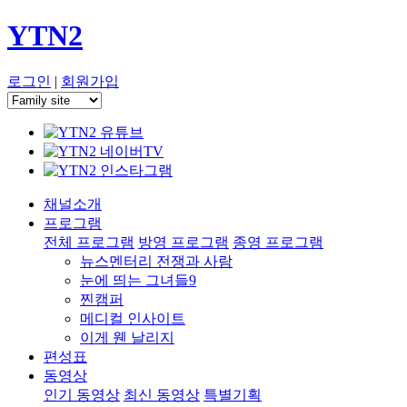
YTN2
로그인
|
회원가입
채널소개
프로그램
전체 프로그램
방영 프로그램
종영 프로그램
뉴스멘터리 전쟁과 사람
눈에 띄는 그녀들9
찐캠퍼
메디컬 인사이트
이게 웬 날리지
편성표
동영상
인기 동영상
최신 동영상
특별기획