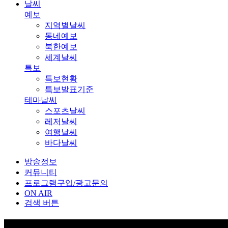
날씨
예보
지역별날씨
동네예보
북한예보
세계날씨
특보
특보현황
특보발표기준
테마날씨
스포츠날씨
레저날씨
여행날씨
바다날씨
방송정보
커뮤니티
프로그램구입/광고문의
ON AIR
검색 버튼