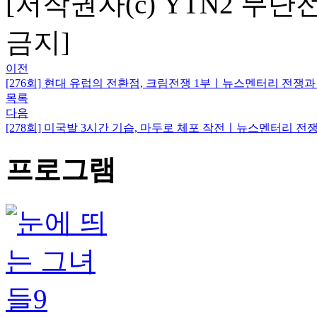
[저작권자(c) YTN2 무단
금지]
이전
[276회] 현대 유럽의 전환점, 크림전쟁 1부ㅣ뉴스멘터리 전쟁과
목록
다음
[278회] 미국발 3시간 기습, 마두로 체포 작전ㅣ뉴스멘터리 전
프로그램