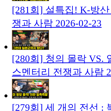
[281회] 설특집! K
쟁과 사람
2026-02-23
[280회] 청의 몰락 V
스멘터리 전쟁과 사람
2
[279회] 세 개의 전선 