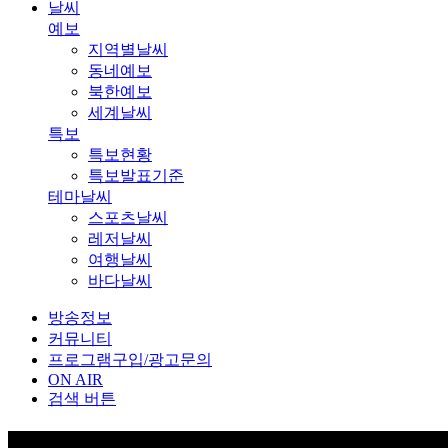
날씨
예보
지역별날씨
동네예보
북한예보
세계날씨
특보
특보현황
특보발표기준
테마날씨
스포츠날씨
레저날씨
여행날씨
바다날씨
방송정보
커뮤니티
프로그램구입/광고문의
ON AIR
검색 버튼