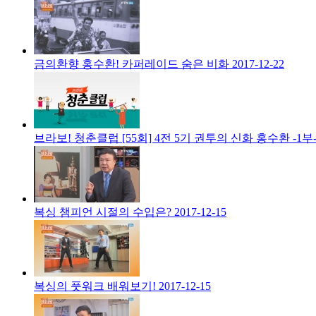
금의환향 홍수환! 카퍼레이드 숨은 비화
2017-12-22
브라보! 청춘클럽 [55회] 4전 5기 권투의 신화 홍수환 -1부
복싱 챔피언 시절의 수입은?
2017-12-15
복싱의 풋워크 배워보기!
2017-12-15