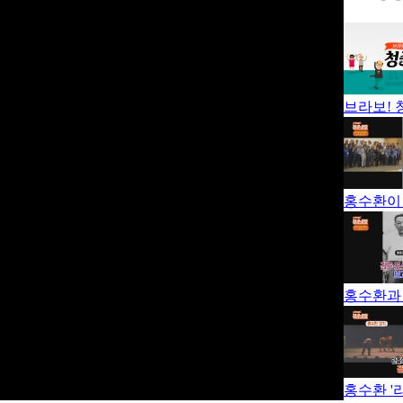
브라보! 청
홍수환이
홍수환과
홍수환 '