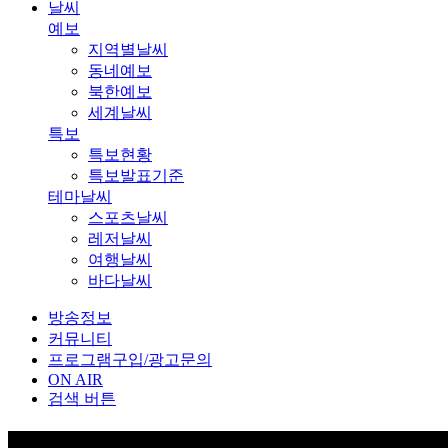
날씨
예보
지역별날씨
동네예보
북한예보
세계날씨
특보
특보현황
특보발표기준
테마날씨
스포츠날씨
레저날씨
여행날씨
바다날씨
방송정보
커뮤니티
프로그램구입/광고문의
ON AIR
검색 버튼