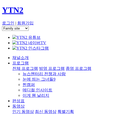
YTN2
로그인
|
회원가입
채널소개
프로그램
전체 프로그램
방영 프로그램
종영 프로그램
뉴스멘터리 전쟁과 사람
눈에 띄는 그녀들9
찐캠퍼
메디컬 인사이트
이게 웬 날리지
편성표
동영상
인기 동영상
최신 동영상
특별기획