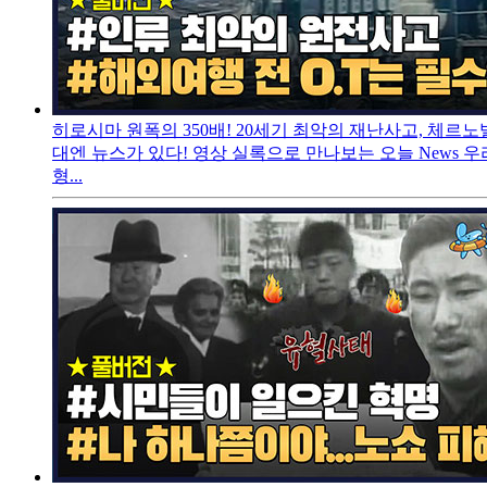
히로시마 원폭의 350배! 20세기 최악의 재난사고, 체르노
대엔 뉴스가 있다! 영상 실록으로 만나보는 오늘 News 우
형...