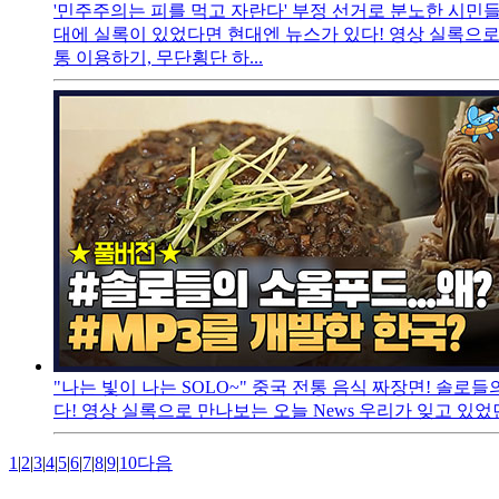
'민주주의는 피를 먹고 자란다' 부정 선거로 분노한 시민들
대에 실록이 있었다면 현대엔 뉴스가 있다! 영상 실록으로 
통 이용하기, 무단횡단 하...
"나는 빛이 나는 SOLO~" 중국 전통 음식 짜장면! 솔로들의
다! 영상 실록으로 만나보는 오늘 News 우리가 잊고 있었
1
|
2
|
3
|
4
|
5
|
6
|
7
|
8
|
9
|
10
다음