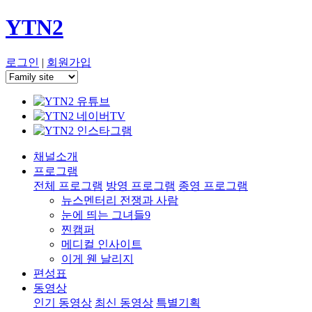
YTN2
로그인
|
회원가입
채널소개
프로그램
전체 프로그램
방영 프로그램
종영 프로그램
뉴스멘터리 전쟁과 사람
눈에 띄는 그녀들9
찐캠퍼
메디컬 인사이트
이게 웬 날리지
편성표
동영상
인기 동영상
최신 동영상
특별기획