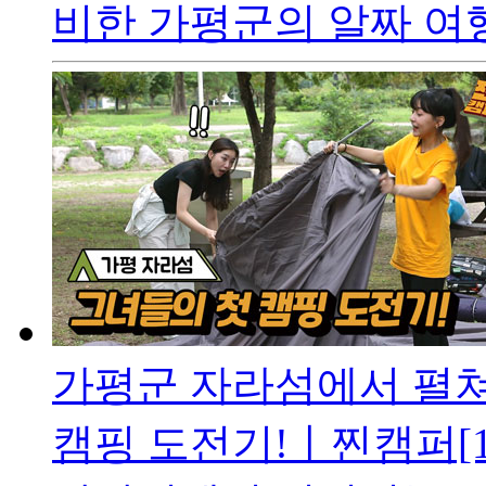
비한 가평군의 알짜 여행
가평군 자라섬에서 펼쳐
캠핑 도전기!ㅣ찐캠퍼[1