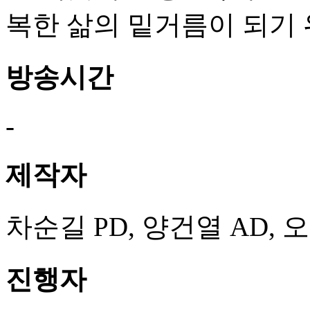
복한 삶의 밑거름이 되기 
방송시간
-
제작자
차순길 PD, 양건열 AD, 
진행자