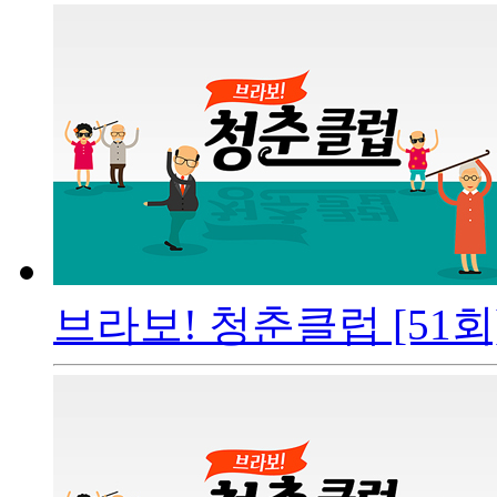
브라보! 청춘클럽 [51회